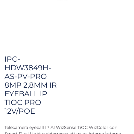
IPC-
HDW3849H-
AS-PV-PRO
8MP 2,8MM IR
EYEBALL IP
TIOC PRO
12V/POE
Telecamera eyeball IP AI WizSense TiOC WizColor con
Smart Dual Light e deterrenza attiva da interno/esterno