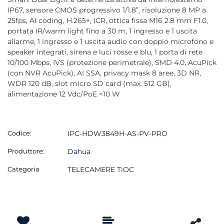
IP67, sensore CMOS progressivo 1/1.8”, risoluzione 8 MP a
25fps, AI coding, H.265+, ICR, ottica fissa M16 2.8 mm F1.0,
portata IR/warm light fino a 30 m, 1 ingresso e 1 uscita
allarme, 1 ingresso e 1 uscita audio con doppio microfono e
speaker integrati, sirena e luci rosse e blu, 1 porta di rete
10/100 Mbps, IVS (protezione perimetrale), SMD 4.0, AcuPick
(con NVR AcuPick), AI SSA, privacy mask 8 aree, 3D NR,
WDR 120 dB, slot micro SD card (max. 512 GB),
alimentazione 12 Vdc/PoE <10 W
Codice:
IPC-HDW3849H-AS-PV-PRO
Produttore:
Dahua
Categoria
TELECAMERE TiOC