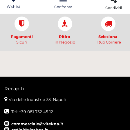
Wishlist
Confronta
Condividi
Pagamenti
Ritiro
Seleziona
Sicuri
in Negozio
il tuo Corriere
Recapiti
Via delle Industrie 33, Napoli
Tel: +39 081 752 45 12
commerciale@vitekna.it