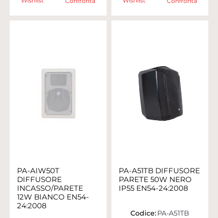
Wishlist
Wishlist
Confronta
Confronta
PA-AIW50T
PA-A51TB DIFFUSORE
DIFFUSORE
PARETE 50W NERO
INCASSO/PARETE
IP55 EN54-24:2008
12W BIANCO EN54-
24:2008
Codice:
PA-A51TB