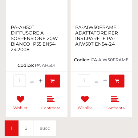
PA-AH50T
PA-AIW50FRAME
DIFFUSORE A
ADATTATORE PER
SOSPENSIONE 20W
INST.PARETE PA-
BIANCO IP55 EN54-
AIW50T EN54-24
24:2008
Codice:
PA AIW50FRAME
Codice:
PA AH50T
Quantità
Quantità
Wishlist
Wishlist
Confronta
Confronta
1
2
succ