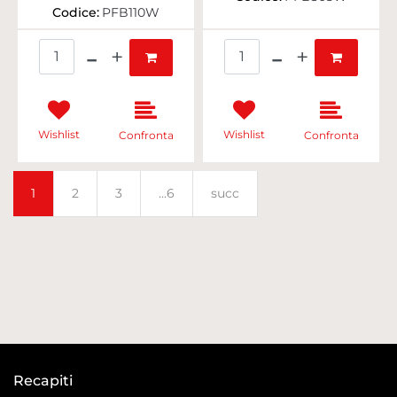
Codice:
PFB110W
Quantità
Quantità
Wishlist
Wishlist
Confronta
Confronta
1
2
3
...6
succ
Recapiti