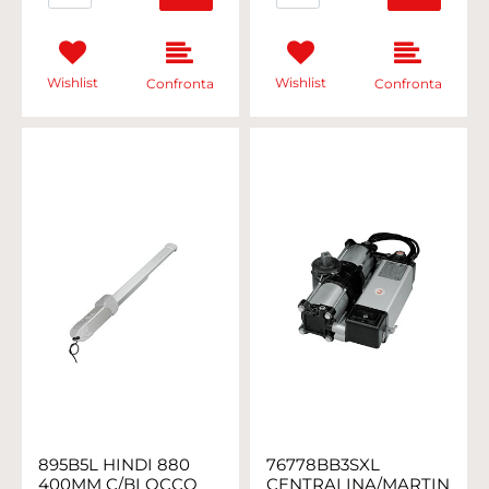
Wishlist
Wishlist
Confronta
Confronta
895B5L HINDI 880
76778BB3SXL
400MM C/BLOCCO
CENTRALINA/MARTINETT