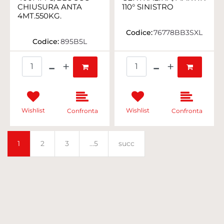
CHIUSURA ANTA
110° SINISTRO
4MT.550KG.
Codice:
76778BB3SXL
Codice:
895B5L
Quantità
Quantità
Wishlist
Wishlist
Confronta
Confronta
1
2
3
...5
succ