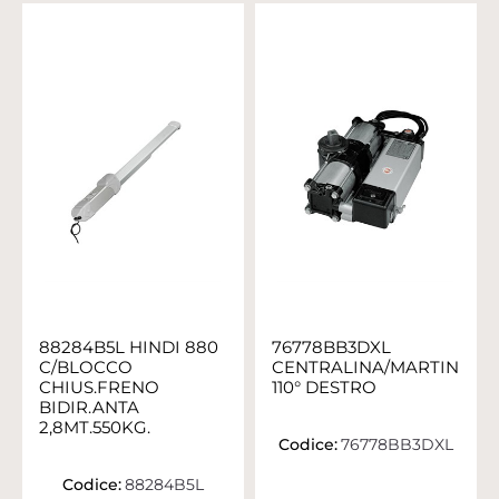
88284B5L HINDI 880
76778BB3DXL
C/BLOCCO
CENTRALINA/MARTINETT
CHIUS.FRENO
110° DESTRO
BIDIR.ANTA
2,8MT.550KG.
Codice:
76778BB3DXL
Codice:
88284B5L