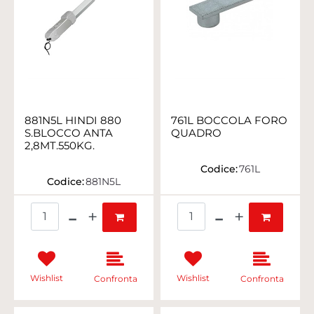
881N5L HINDI 880
761L BOCCOLA FORO
S.BLOCCO ANTA
QUADRO
2,8MT.550KG.
Codice:
761L
Codice:
881N5L
Quantità
Quantità
Wishlist
Wishlist
Confronta
Confronta