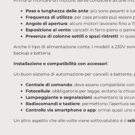
Prima di montare un motore, serve conoscere alcune inform
Peso e lunghezza delle ante
: più sono pesanti e l
Frequenza di utilizzo
: per case private può essere
Angolo di apertura
: alcuni motori lavorano fino a 11
Esposizione al vento
: cancelli in ferro pieno o pann
Presenza di colonne sottili o spazi ristretti
: in que
Anche il tipo di alimentazione conta. I modelli a 230V sono
backup a batteria.
Installazione e compatibilità con accessori
Un buon sistema di automazione per cancelli a battente, 
Centrale di comando
: deve essere compatibile con 
Fotocellule
: obbligatorie per legge, evitano la chiu
Lampeggiante e segnalazioni
: aumentano la sicure
Radiocomandi e tastiere
: permettono l’apertura se
Controllo via smartphone o app
: ormai quasi uno 
Un altro aspetto che alle volte viene sottovalutato è il
ral