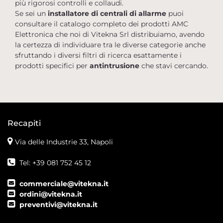
più rigorosi controlli e collaudi.
Se sei un
installatore di centrali di allarme
puoi
consultare il catalogo completo dei prodotti AMC
Elettronica che noi di Vitekna Srl distribuiamo, avendo
la certezza di individuare tra le diverse categorie anche
sfruttando i diversi filtri di ricerca esattamente i
prodotti specifici per
antintrusione
che stavi cercando.
Recapiti
Via delle Industrie 33, Napoli
Tel: +39 081 752 45 12
commerciale@vitekna.it
ordini@vitekna.it
preventivi@vitekna.it