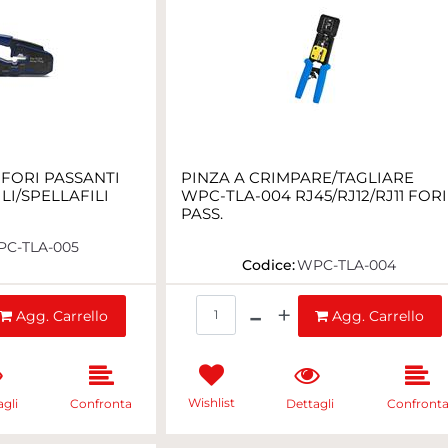
 FORI PASSANTI
PINZA A CRIMPARE/TAGLIARE
LI/SPELLAFILI
WPC-TLA-004 RJ45/RJ12/RJ11 FORI
PASS.
C-TLA-005
Codice:
WPC-TLA-004
ntità
Quantità
Agg. Carrello
Agg. Carrello
Wishlist
gli
Confronta
Dettagli
Confront