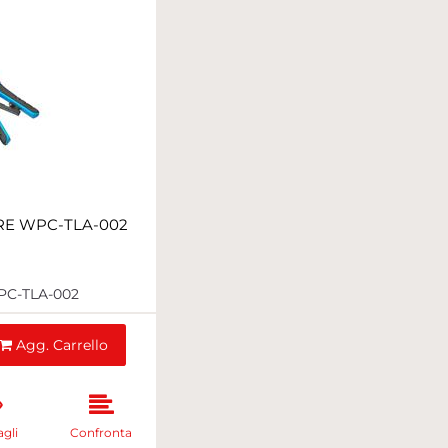
RE WPC-TLA-002
C-TLA-002
ntità
Agg. Carrello
gli
Confronta