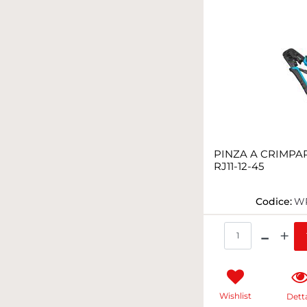
PINZA A CRIMPA
RJ11-12-45
Codice:
WP
Qua
Wishlist
Detta