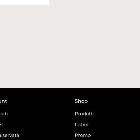
unt
Shop
rati
Prodotti
st
Listini
Riservata
Promo