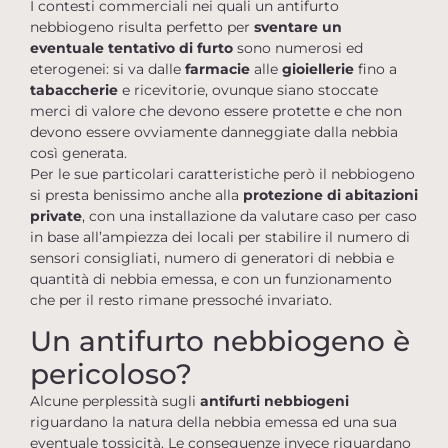
I contesti commerciali nei quali un antifurto
nebbiogeno risulta perfetto per
sventare un
eventuale tentativo di furto
sono numerosi ed
eterogenei: si va dalle
farmacie
alle
gioiellerie
fino a
tabaccherie
e ricevitorie, ovunque siano stoccate
merci di valore che devono essere protette e che non
devono essere ovviamente danneggiate dalla nebbia
così generata.
Per le sue particolari caratteristiche però il nebbiogeno
si presta benissimo anche alla
protezione di abitazioni
private
, con una installazione da valutare caso per caso
in base all’ampiezza dei locali per stabilire il numero di
sensori consigliati, numero di generatori di nebbia e
quantità di nebbia emessa, e con un funzionamento
che per il resto rimane pressoché invariato.
Un antifurto nebbiogeno è
pericoloso?
Alcune perplessità sugli
antifurti nebbiogeni
riguardano la natura della nebbia emessa ed una sua
eventuale tossicità. Le conseguenze invece riguardano