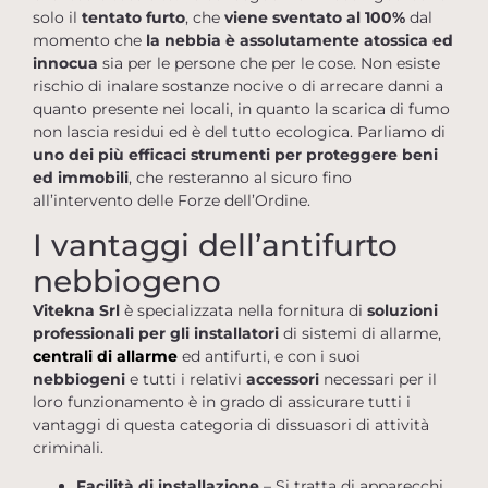
solo il
tentato furto
, che
viene sventato al 100%
dal
momento che
la nebbia è assolutamente atossica ed
innocua
sia per le persone che per le cose. Non esiste
rischio di inalare sostanze nocive o di arrecare danni a
quanto presente nei locali, in quanto la scarica di fumo
non lascia residui ed è del tutto ecologica. Parliamo di
uno dei più efficaci strumenti per proteggere beni
ed immobili
, che resteranno al sicuro fino
all’intervento delle Forze dell’Ordine.
I vantaggi dell’antifurto
nebbiogeno
Vitekna Srl
è specializzata nella fornitura di
soluzioni
professionali per gli installatori
di sistemi di allarme,
centrali di allarme
ed antifurti, e con i suoi
nebbiogeni
e tutti i relativi
accessori
necessari per il
loro funzionamento è in grado di assicurare tutti i
vantaggi di questa categoria di dissuasori di attività
criminali.
Facilità di installazione
– Si tratta di apparecchi