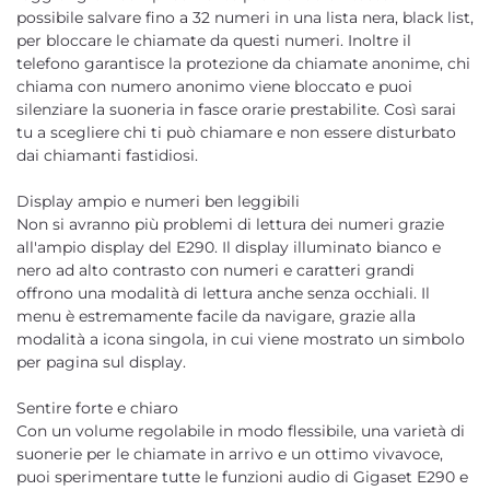
possibile salvare fino a 32 numeri in una lista nera, black list,
per bloccare le chiamate da questi numeri. Inoltre il
telefono garantisce la protezione da chiamate anonime, chi
chiama con numero anonimo viene bloccato e puoi
silenziare la suoneria in fasce orarie prestabilite. Così sarai
tu a scegliere chi ti può chiamare e non essere disturbato
dai chiamanti fastidiosi.
Display ampio e numeri ben leggibili
Non si avranno più problemi di lettura dei numeri grazie
all'ampio display del E290. Il display illuminato bianco e
nero ad alto contrasto con numeri e caratteri grandi
offrono una modalità di lettura anche senza occhiali. Il
menu è estremamente facile da navigare, grazie alla
modalità a icona singola, in cui viene mostrato un simbolo
per pagina sul display.
Sentire forte e chiaro
Con un volume regolabile in modo flessibile, una varietà di
suonerie per le chiamate in arrivo e un ottimo vivavoce,
puoi sperimentare tutte le funzioni audio di Gigaset E290 e