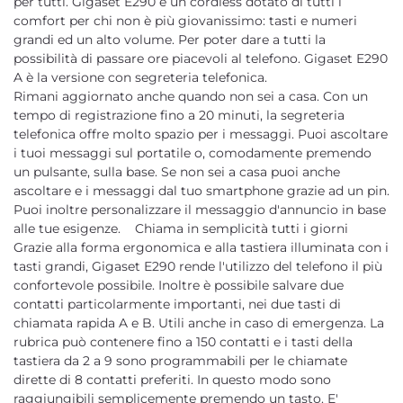
per tutti. Gigaset E290 è un cordless dotato di tutti i
comfort per chi non è più giovanissimo: tasti e numeri
grandi ed un alto volume. Per poter dare a tutti la
possibilità di passare ore piacevoli al telefono. Gigaset E290
A è la versione con segreteria telefonica.
Rimani aggiornato anche quando non sei a casa. Con un
tempo di registrazione fino a 20 minuti, la segreteria
telefonica offre molto spazio per i messaggi. Puoi ascoltare
i tuoi messaggi sul portatile o, comodamente premendo
un pulsante, sulla base. Se non sei a casa puoi anche
ascoltare e i messaggi dal tuo smartphone grazie ad un pin.
Puoi inoltre personalizzare il messaggio d'annuncio in base
alle tue esigenze. Chiama in semplicità tutti i giorni
Grazie alla forma ergonomica e alla tastiera illuminata con i
tasti grandi, Gigaset E290 rende l'utilizzo del telefono il più
confortevole possibile. Inoltre è possibile salvare due
contatti particolarmente importanti, nei due tasti di
chiamata rapida A e B. Utili anche in caso di emergenza. La
rubrica può contenere fino a 150 contatti e i tasti della
tastiera da 2 a 9 sono programmabili per le chiamate
dirette di 8 contatti preferiti. In questo modo sono
raggiungibili semplicemente premendo un tasto. E'