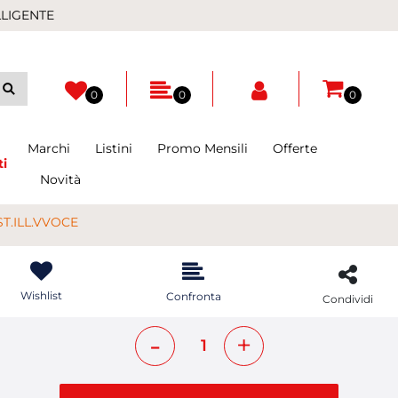
LLIGENTE
0
0
0
Marchi
Listini
Promo Mensili
Offerte
ti
Novità
ST.ILL.VVOCE
Wishlist
Confronta
Condividi
Quantità