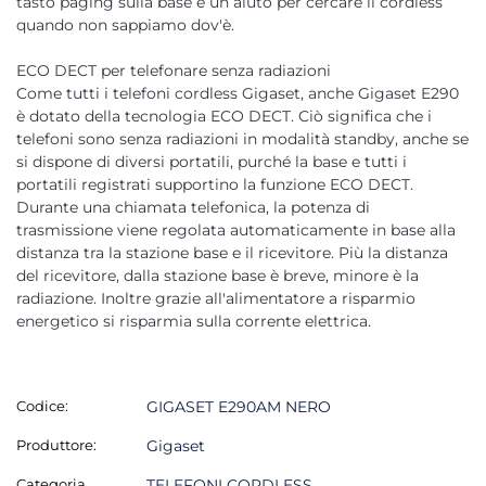
tasto paging sulla base è un aiuto per cercare il cordless
quando non sappiamo dov'è.
ECO DECT per telefonare senza radiazioni
Come tutti i telefoni cordless Gigaset, anche Gigaset E290
è dotato della tecnologia ECO DECT. Ciò significa che i
telefoni sono senza radiazioni in modalità standby, anche se
si dispone di diversi portatili, purché la base e tutti i
portatili registrati supportino la funzione ECO DECT.
Durante una chiamata telefonica, la potenza di
trasmissione viene regolata automaticamente in base alla
distanza tra la stazione base e il ricevitore. Più la distanza
del ricevitore, dalla stazione base è breve, minore è la
radiazione. Inoltre grazie all'alimentatore a risparmio
energetico si risparmia sulla corrente elettrica.
Codice:
GIGASET E290AM NERO
Produttore:
Gigaset
Categoria
TELEFONI CORDLESS