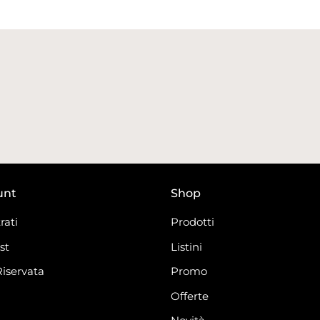
unt
Shop
rati
Prodotti
st
Listini
Riservata
Promo
Offerte