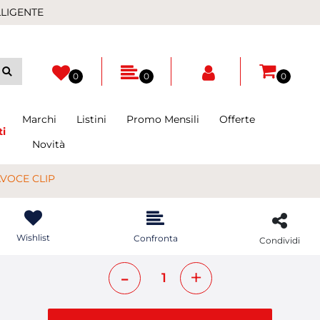
LLIGENTE
0
0
0
Marchi
Listini
Promo Mensili
Offerte
ti
Novità
AVOCE CLIP
Wishlist
Confronta
Condividi
Quantità