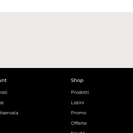
unt
Shop
rati
Prodotti
st
Listini
Riservata
Promo
Offerte