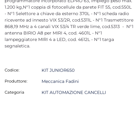
programmatore incorporato ELPRO 63, impiego peso max.
1.200 kg,N°1 coppia di fotocellule da parete FIT 55, cod.550L
- N°1 Selettore a chiave da esterno 370L - N°1 scheda radio
ricevente ad innesto VIX 53/2R, cod.5311L - N°1 Trasmettitore
868,19 MHz a 4 canali VIX 53/4 TR verde lime, cod.5313 - N°1
antenna BIRIO A8 per MIRI 4, cod. 4601L - N°1
lampeggiatore MIRI 4 a LED, cod. 4612L - N°1 targa
segnaletica.
Codice:
KIT JUNIOR650
Produttore:
Meccanica Fadini
Categoria
KIT AUTOMAZIONE CANCELLI