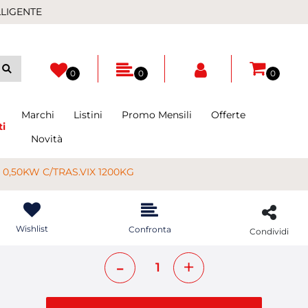
LLIGENTE
0
0
0
Marchi
Listini
Promo Mensili
Offerte
ti
Novità
0,50KW C/TRAS.VIX 1200KG
Wishlist
Confronta
Condividi
Quantità