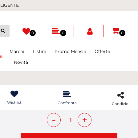
LLIGENTE
0
0
0
Marchi
Listini
Promo Mensili
Offerte
ti
Novità
Wishlist
Confronta
Condividi
Quantità