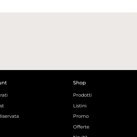
unt
Shop
rati
Prodotti
st
Listini
Riservata
Promo
Offerte